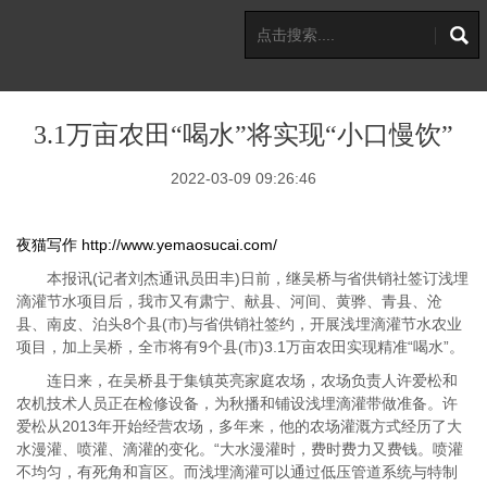
3.1万亩农田“喝水”将实现“小口慢饮”
2022-03-09 09:26:46
夜猫写作
http://www.yemaosucai.com/
本报讯(记者刘杰通讯员田丰)日前，继吴桥与省供销社签订浅埋
滴灌节水项目后，我市又有肃宁、献县、河间、黄骅、青县、沧
县、南皮、泊头8个县(市)与省供销社签约，开展浅埋滴灌节水农业
项目，加上吴桥，全市将有9个县(市)3.1万亩农田实现精准“喝水”。
连日来，在吴桥县于集镇英亮家庭农场，农场负责人许爱松和
农机技术人员正在检修设备，为秋播和铺设浅埋滴灌带做准备。许
爱松从2013年开始经营农场，多年来，他的农场灌溉方式经历了大
水漫灌、喷灌、滴灌的变化。“大水漫灌时，费时费力又费钱。喷灌
不均匀，有死角和盲区。而浅埋滴灌可以通过低压管道系统与特制