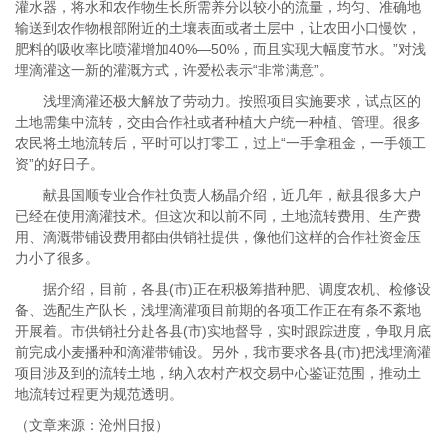
灌水器，将水和农作物生长所需养分以较小的流量，均匀、准确地
输送到农作物根部附近的土壤表面或者土层中，让农田小口慢饮，
肥料的吸收率比喷灌增加40%—50%，而且实现大幅度节水。”对浅
埋滴灌这一新的灌溉方式，许爱松表示“非常满意”。
浅埋滴灌还极大解放了劳动力。按照项目实施要求，试点区的
土地需集中流转，交由合作社或者种植大户统一种植、管理。很多
农民将土地流转后，平时可以打零工，过上“一手拿租金，一手领工
资”的好日子。
献县国顺专业合作社负责人杨晶介绍，近几年，献县很多大户
已经在使用滴灌技术。但这次和以前不同，土地流转费用、生产费
用、滴溉带铺设费用都由供销社提供，像他们这样的合作社资金压
力小了很多。
据介绍，目前，各县(市)正在积极筹措种肥、调度农机、检修设
备、选配生产队长，浅埋滴灌项目前期的各项工作正在有条不紊地
开展着。市供销社分赴各县(市)实地督导，实时跟踪进度，争取月底
前完成小麦播种和滴灌带铺设。另外，我市要求各县(市)把浅埋滴灌
项目涉及到的流转土地，纳入农村产权交易中心鉴证范围，推动土
地流转过程更为规范透明。
（文章来源：沧州日报）