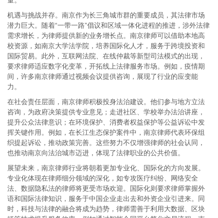
量。
机遇与挑战并存。南京作为长三角城市群的重要成员，其法律市场
潜力巨大。随着“一带一路”倡议和区域一体化进程的推进，涉外法律
需求增长，为律师提供新的业务增长点。南京律师可以借助本地高
校资源，如南京大学法学院，培养国际化人才，服务于跨境投资和
国际贸易。此外，互联网法院、在线仲裁等新型司法模式的出现，
要求律师适应数字化变革，开拓线上法律服务市场。例如，疫情期
间，许多南京律师通过视频会议提供咨询，展现了行业的应变能
力。
在社会责任层面，南京律师积极投身法治建设。他们参与地方立法
咨询，为政府决策提供专业意见；走进社区、学校举办法治讲座，
提升公众法律意识；在环境保护、消费者权益保护等公益诉讼中发
挥关键作用。例如，在长江生态保护案件中，南京律师代表环保组
织提起诉讼，推动政策完善。这些努力不仅增强律师的社会认同，
也推动南京向法治城市迈进，体现了法律职业的公共价值。
展望未来，南京律师行业将朝着更加专业化、国际化的方向发展。
专业化体现在律师细分领域的深化，如专攻医疗纠纷、网络安全
法、数据隐私法的律师将更受市场欢迎。国际化则要求律师掌握外
语和国际法律知识，服务于中国企业走出去和外资企业引进来。同
时，科技与法律的融合将成为趋势，律师需善于利用大数据、区块