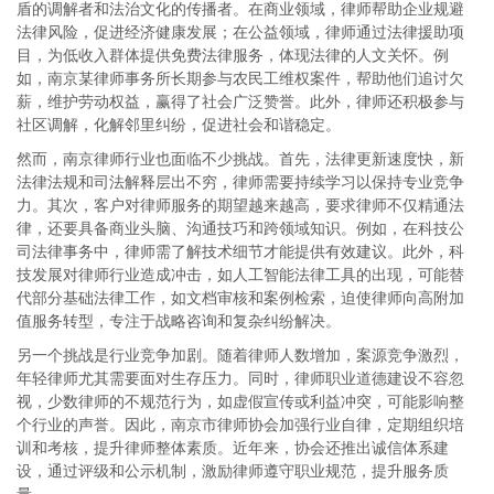
盾的调解者和法治文化的传播者。在商业领域，律师帮助企业规避
法律风险，促进经济健康发展；在公益领域，律师通过法律援助项
目，为低收入群体提供免费法律服务，体现法律的人文关怀。例
如，南京某律师事务所长期参与农民工维权案件，帮助他们追讨欠
薪，维护劳动权益，赢得了社会广泛赞誉。此外，律师还积极参与
社区调解，化解邻里纠纷，促进社会和谐稳定。
然而，南京律师行业也面临不少挑战。首先，法律更新速度快，新
法律法规和司法解释层出不穷，律师需要持续学习以保持专业竞争
力。其次，客户对律师服务的期望越来越高，要求律师不仅精通法
律，还要具备商业头脑、沟通技巧和跨领域知识。例如，在科技公
司法律事务中，律师需了解技术细节才能提供有效建议。此外，科
技发展对律师行业造成冲击，如人工智能法律工具的出现，可能替
代部分基础法律工作，如文档审核和案例检索，迫使律师向高附加
值服务转型，专注于战略咨询和复杂纠纷解决。
另一个挑战是行业竞争加剧。随着律师人数增加，案源竞争激烈，
年轻律师尤其需要面对生存压力。同时，律师职业道德建设不容忽
视，少数律师的不规范行为，如虚假宣传或利益冲突，可能影响整
个行业的声誉。因此，南京市律师协会加强行业自律，定期组织培
训和考核，提升律师整体素质。近年来，协会还推出诚信体系建
设，通过评级和公示机制，激励律师遵守职业规范，提升服务质