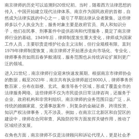
南京律师的历史可以追溯到20世纪初。当时，随着西方法律思想的
传入，中国开始建立现代法律体系。南京作为国民政府的首都，自
然成为法律实践的中心之一，吸引了早期法律从业者聚集。这些律
师多以个人执业为主，服务对象主要是政府官员、商人和知识分
子，他们在民事、刑事案件中提供咨询和代理服务，奠定了南京律
师行业的基础。1949年后，律师制度发生重大变化，律师成为国家
工作人员，主要职责是维护社会主义法制，但行业规模有限。直到
1979年律师制度恢复，南京律师才开始逐步走向市场化、专业化，
律师事务所如雨后春笋般涌现，服务范围也从传统诉讼扩展到更广
泛的领域。
进入21世纪，南京律师行业迎来快速发展期。根据南京市律师协会
的数据，截至2023年，南京共有执业律师超过8000人，律师事务所
数百家，分布在鼓楼、玄武、秦淮等各个区域，形成了覆盖全市的
法律服务网络。这些律师不仅为市民提供日常法律咨询，还服务于
企业、政府机构和非营利组织。南京律师的业务范围日益广泛，从
传统的婚姻家庭、交通事故案件，到复杂的金融证券、跨境投资、
知识产权法律事务，无不涉及。例如，在南京江北新区和自贸区的
建设中，律师在合同审查、风险防控等方面发挥关键作用，推动了
区域经济发展。
在角色方面，南京律师不仅是法律顾问和诉讼代理人，更是社会矛