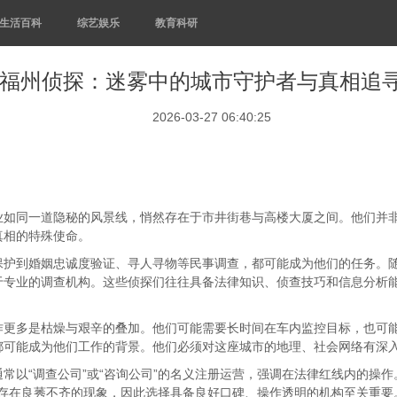
生活百科
综艺娱乐
教育科研
福州侦探：迷雾中的城市守护者与真相追
2026-03-27 06:40:25
业如同一道隐秘的风景线，悄然存在于市井街巷与高楼大厦之间。他们并
真相的特殊使命。
保护到婚姻忠诚度验证、寻人寻物等民事调查，都可能成为他们的任务。
于专业的调查机构。这些侦探们往往具备法律知识、侦查技巧和信息分析
作更多是枯燥与艰辛的叠加。他们可能需要长时间在车内监控目标，也可
都可能成为他们工作的背景。他们必须对这座城市的地理、社会网络有深
常以“调查公司”或“咨询公司”的名义注册运营，强调在法律红线内的操
部也存在良莠不齐的现象，因此选择具备良好口碑、操作透明的机构至关重