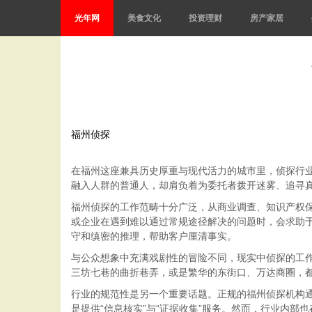
光年网
美食文化
投资理财
房产家居
福州侦探
在福州这座兼具历史厚重与现代活力的城市里，侦探行
融入人群的普通人，却肩负着为委托者拨开迷雾、追寻
福州侦探的工作范畴十分广泛，从商业调查、知识产权
或企业在遇到难以通过常规途径解决的问题时，会求助
守和缜密的推理，帮助客户厘清事实。
与公众想象中充满戏剧性的冒险不同，现实中侦探的工
三坊七巷的曲折巷弄，或是繁华的东街口、万达商圈，
行业的规范性是另一个重要话题。正规的福州侦探机构通
是提供“信息核实”与“证据收集”服务。然而，行业内