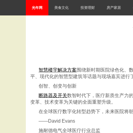
光年网
美食文化
投资理财
房产家居
智慧楼宇解决方案
围绕新时期医院绿色化、
平、现代化的智慧型建筑等话题与现场嘉宾进行
创智、创变与创新
断路器及开关
数智时代下，医疗新质生产力
变革、技术变革为关键的全面重塑升级。
在全球医疗数字化转型趋势下，未来医院将
——David Evans
施耐德电气全球医疗行业总监