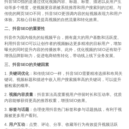
抖音SEO指的是通过优化视频内容、标题、标签、描述以及用户互
动等多个维度，使视频更容易被系统推荐和用户搜索到的过程。与
传统的网页SEO不同，抖音SEO更强调内容的短视频表现力和用户
体验。其核心目标是提高视频的自然流量和转化效果。
二、抖音SEO的重要性
抖音作为国内领先的短视频平台，拥有庞大的用户基数和活跃度。
利用抖音SEO可以让创作者的视频触达更多精准的目标用户，增加
曝光的同时提升内容的传播效率。此外，优化视频的SEO还有助于
增强品牌影响力，促进电商销售转化，带动线上线下业务发展。
三、抖音SEO的关键因素
1.
关键词优化
：和传统SEO一样，抖音SEO需要精准选择和布局关
键词。视频标题和描述中嵌入用户搜索频率高的关键词，可以提升
被检索的概率。
2.
视频内容质量
：抖音算法高度重视用户停留时长和互动率。优质
内容能够获得更高的推荐权重，增强SEO效果。
3.
标签与话题
：合理使用抖音热门标签和参与话题挑战，有利于视
频被更多用户看到。
4.
用户互动
：点赞、评论、分享、收藏等行为有效提升视频活跃