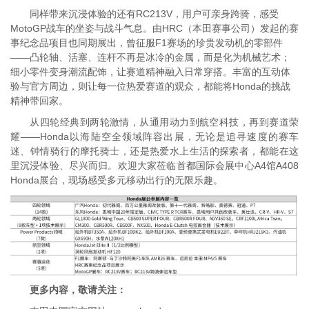
同样带来沉浸体验的还有RC213V，用户可亲身跨骑，感受
MotoGP战车的坐姿与战斗气息。由HRC（本田赛事公司）发起的赛
事纪念品项目也同期展出，曾征服F1赛场的珍贵发动机的零部件
——凸轮轴、活塞、连杆不再是冰冷的金属，而是化为机械艺术；
细小零件变身潮流配饰，让赛道精神融入日常穿搭。丰富的互动体
验与官方周边，则让每一位热爱赛道的观众，都能将Honda的挑战
精神带回家。
从四轮经典到两轮激情，从通用动力到航空科技，再到赛道荣
耀——Honda以海陆空全领域阵容出展，无论是追寻速度的赛车
迷、钟情骑行的摩托骑士，还是热爱水上生活的探索者，都能在这
里沉浸体验、尽兴而归。欢迎大家莅临首都国际会展中心A4馆A408
Honda展台，现场感受多元移动出行的无限乐趣。
更多内容，敬请关注：