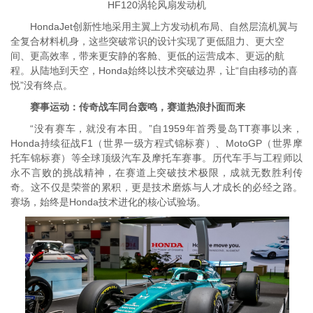
HF120涡轮风扇发动机
HondaJet创新性地采用主翼上方发动机布局、自然层流机翼与
全复合材料机身，这些突破常识的设计实现了更低阻力、更大空
间、更高效率，带来更安静的客舱、更低的运营成本、更远的航
程。从陆地到天空，Honda始终以技术突破边界，让“自由移动的喜
悦”没有终点。
赛事运动：传奇战车同台轰鸣，赛道热浪扑面而来
“没有赛车，就没有本田。”自1959年首秀曼岛TT赛事以来，
Honda持续征战F1（世界一级方程式锦标赛）、MotoGP（世界摩
托车锦标赛）等全球顶级汽车及摩托车赛事。历代车手与工程师以
永不言败的挑战精神，在赛道上突破技术极限，成就无数胜利传
奇。这不仅是荣誉的累积，更是技术磨炼与人才成长的必经之路。
赛场，始终是Honda技术进化的核心试验场。