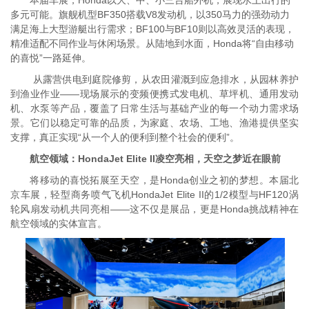
本届车展，Honda以大、中、小三台船外机，展现水上出行的
多元可能。旗舰机型
BF350搭载V8发动机，以350马力的强劲动力
满足海上大型游艇出行需求；
BF100与BF10则以高效灵活的表现，
精准适配不同作业与休闲场景。从陆地到水面，Honda将“自由移动
的喜悦”一路延伸。
从露营供电到庭院修剪，从农田灌溉到应急排水，从园林养护
到渔业作业——现场展示的变频便携式发电机、草坪机、通用发动
机、水泵等产品，覆盖了日常生活与基础产业的每一个动力需求场
景。它们以稳定可靠的品质，为家庭、农场、工地、渔港提供坚实
支撑，真正实现“从一个人的便利到整个社会的便利”。
航空领域：HondaJet Elite II凌空亮相，天空之梦近在眼前
将移动的喜悦拓展至天空，是Honda创业之初的梦想。本届北
京车展，轻型商务喷气飞机HondaJet Elite II的1/2模型与HF120涡
轮风扇发动机共同亮相——这不仅是展品，更是Honda挑战精神在
航空领域的实体宣言。