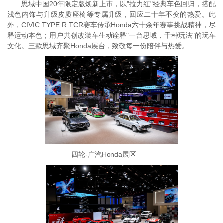
思域中国20年限定版焕新上市，以"拉力红"经典车色回归，搭配
浅色内饰与升级皮质座椅等专属升级，回应二十年不变的热爱。此
外，CIVIC TYPE R TCR赛车传承Honda六十余年赛事挑战精神，尽
释运动本色；用户共创改装车生动诠释"一台思域，千种玩法"的玩车
文化。三款思域齐聚Honda展台，致敬每一份陪伴与热爱。
四轮-广汽Honda展区