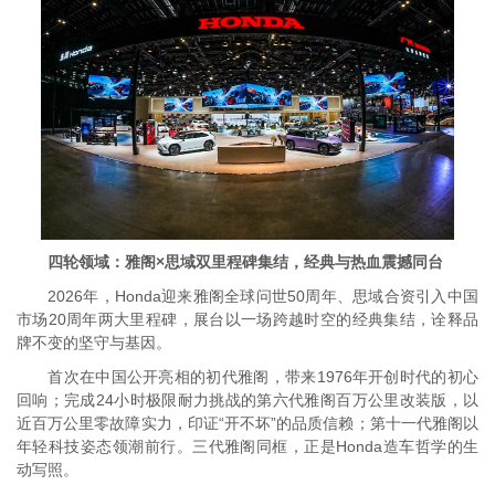
四轮领域：雅阁×思域双里程碑集结，经典与热血震撼同台
2026年，Honda迎来雅阁全球问世50周年、思域合资引入中国
市场20周年两大里程碑，展台以一场跨越时空的经典集结，诠释品
牌不变的坚守与基因。
首次在中国公开亮相的初代雅阁，带来1976年开创时代的初心
回响；完成24小时极限耐力挑战的第六代雅阁百万公里改装版，以
近百万公里零故障实力，印证“开不坏”的品质信赖；第十一代雅阁以
年轻科技姿态领潮前行。三代雅阁同框，正是Honda造车哲学的生
动写照。