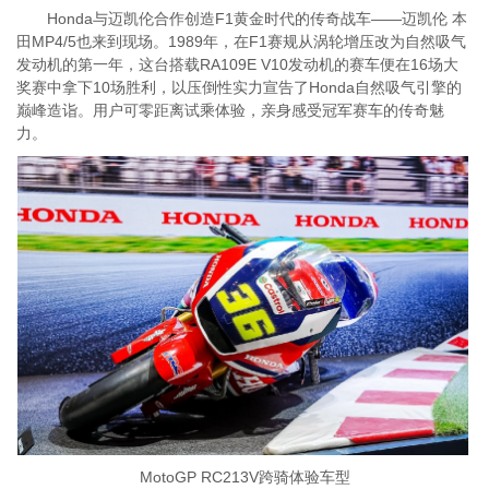
Honda与迈凯伦合作创造F1黄金时代的传奇战车——迈凯伦 本
田MP4/5也来到现场。1989年，在F1赛规从涡轮增压改为自然吸气
发动机的第一年，这台搭载RA109E V10发动机的赛车便在16场大
奖赛中拿下10场胜利，以压倒性实力宣告了Honda自然吸气引擎的
巅峰造诣。用户可零距离试乘体验，亲身感受冠军赛车的传奇魅
力。
MotoGP RC213V跨骑体验车型