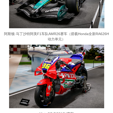
阿斯顿·马丁沙特阿美F1车队AMR26赛车（搭载Honda全新RA626H
动力单元）